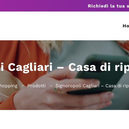
Richiedi la tua 
H
i Cagliari – Casa di ri
hopping
Prodotti
Signoropoli Cagliari – Casa di ri