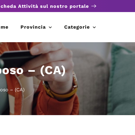
scheda Attività sul nostro portale
ome
Provincia
Categorie
poso – (CA)
poso – (CA)