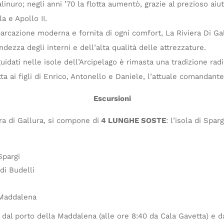
nuro; negli anni ’70 la flotta aumentò, grazie al prezioso aiu
a e Apollo II.
barcazione moderna e fornita di ogni comfort, La Riviera Di Gall
ndezza degli interni e dell’alta qualità delle attrezzature.
uidati nelle isole dell’Arcipelago è rimasta una tradizione radic
ta ai figli di Enrico, Antonello e Daniele, l’attuale comandante
Escursioni
ra di Gallura, si compone di
4 LUNGHE SOSTE
: l’isola di Sparg
Spargi
di Budelli
 Maddalena
i dal porto della Maddalena (alle ore 8:40 da Cala Gavetta) e dal