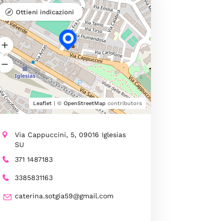
Ottieni indicazioni
Leaflet
| ©
OpenStreetMap
contributors
Via Cappuccini, 5, 09016 Iglesias
SU
371 1487183
3385831163
caterina.sotgia59@gmail.com