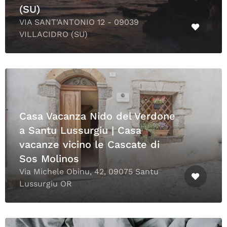
(SU)
VIA SANT'ANTONIO 12 - 09039
VILLACIDRO (SU)
Casa Vacanza Nido del Verdone
a Santu Lussurgiu | Casa
vacanze vicino le Cascate di
Sos Molinos
Via Michele Obinu, 42, 09075 Santu
Lussurgiu OR