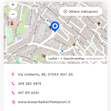
Ottieni indicazioni
Leaflet
| ©
OpenStreetMap
contributors
Via Umberto, 85, 07044 Ittiri SS
349 350 4974
347 811 0041
www.biosardadisinfestazioni.it