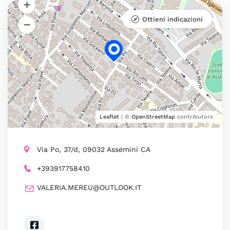
Ottieni indicazioni
Leaflet
| ©
OpenStreetMap
contributors
Via Po, 37/d, 09032 Assemini CA
+393917758410
VALERIA.MEREU@OUTLOOK.IT