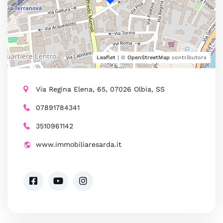
Leaflet
| ©
OpenStreetMap
contributors
Via Regina Elena, 65, 07026 Olbia, SS
07891784341
3510961142
www.immobiliaresarda.it