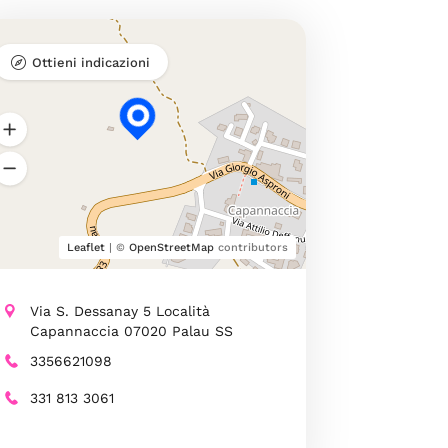
Ottieni indicazioni
Leaflet
| ©
OpenStreetMap
contributors
Via S. Dessanay 5 Località
Capannaccia 07020 Palau SS
3356621098
331 813 3061