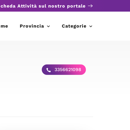
scheda Attività sul nostro portale
ome
Provincia
Categorie
3356621098