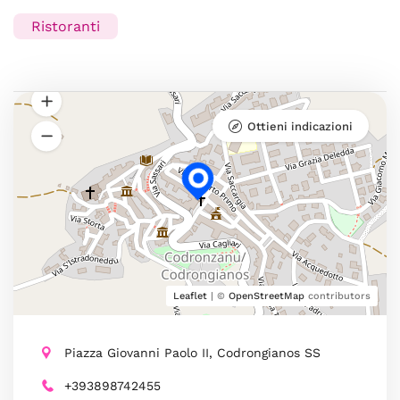
Ristoranti
Ottieni indicazioni
Leaflet
| ©
OpenStreetMap
contributors
Piazza Giovanni Paolo II, Codrongianos SS
+393898742455