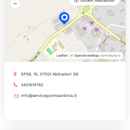
Ottieni indicazioni
Leaflet
| ©
OpenStreetMap
contributors
SP59, 15, 07021 Abbiadori SS
3401514792
info@servicepointsardinia.it