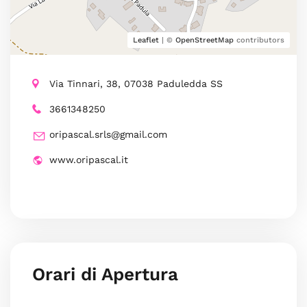
Leaflet
| ©
OpenStreetMap
contributors
Via Tinnari, 38, 07038 Paduledda SS
3661348250
oripascal.srls@gmail.com
www.oripascal.it
Orari di Apertura