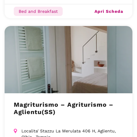
Apri Scheda
Bed and Breakfast
Magriturismo – Agriturismo –
Aglientu(SS)
Localita' Stazzu La Merulata 406 H, Aglientu,