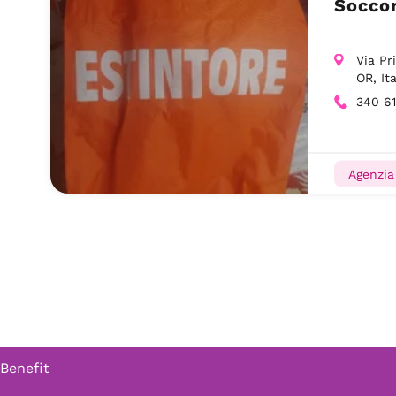
Socco
Via Pr
OR, Ita
340 6
Agenzia
 Benefit