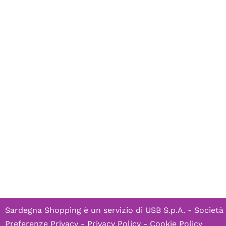
Sardegna Shopping è un servizio di
USB S.p.A. - Società
Preferenze Privacy
-
Privacy Policy
-
Cookie Policy