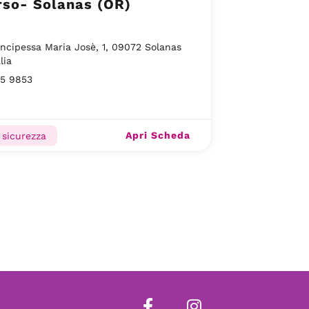
rso- Solanas (OR)
incipessa Maria Josè, 1, 09072 Solanas
lia
15 9853
Apri Scheda
 sicurezza