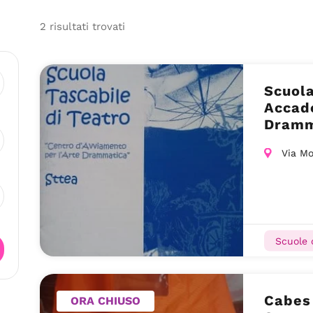
2
risultati
trovati
Scuola
Accade
Dramma
Via Mo
Scuole 
Cabes
ORA CHIUSO