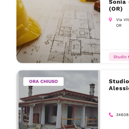
Sonia
(OR)
Via Vi
OR
Studio 
Studi
ORA CHIUSO
Alessi
34608