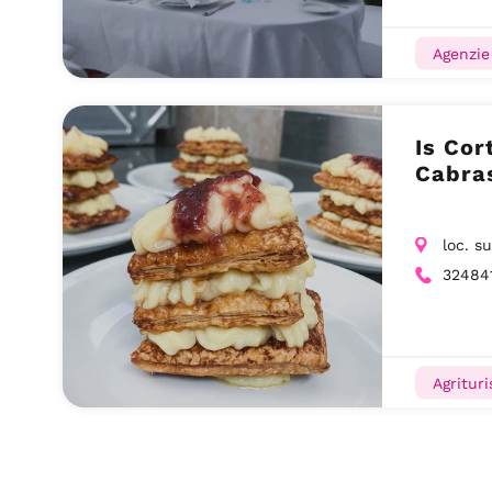
Agenzie
Is Cor
Cabra
loc. 
32484
Agritur