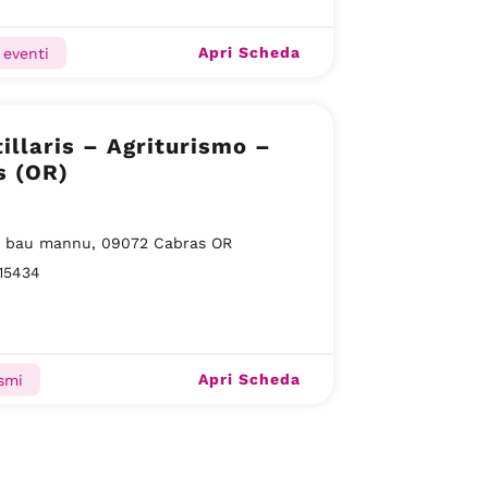
Apri Scheda
 eventi
tillaris – Agriturismo –
s (OR)
su bau mannu, 09072 Cabras OR
15434
Apri Scheda
ismi