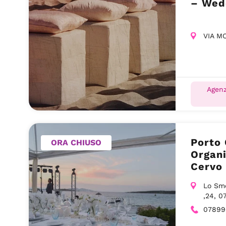
– Wed
VIA M
Agenz
Porto 
ORA CHIUSO
Organi
Cervo
Lo Sme
,24, 0
07899