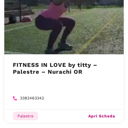
FITNESS IN LOVE by titty –
Palestre – Nurachi OR
3382463342
Apri Scheda
Palestre