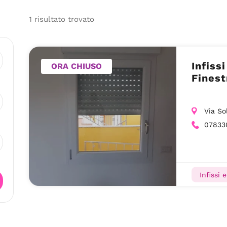
1
risultato
trovato
Infiss
ORA CHIUSO
Finest
Via So
07833
Infissi 