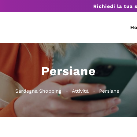
Richiedi la tua 
H
Persiane
Sardegna Shopping
Attività
Persiane