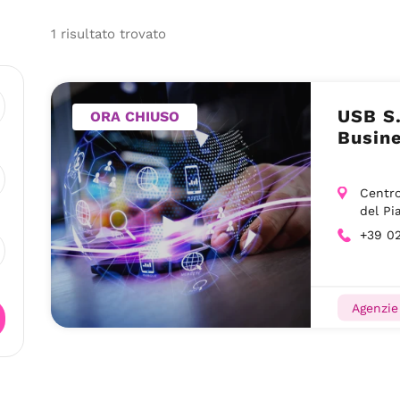
1
risultato
trovato
USB S.
ORA CHIUSO
Busin
Centro
del Pi
+39 0
Agenzie