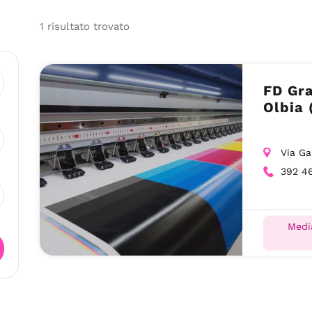
1
risultato
trovato
FD Gra
Olbia 
Via Ga
392 4
Media