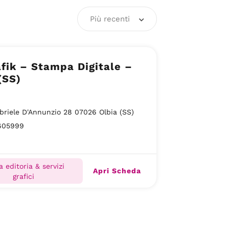
Più recenti
fik – Stampa Digitale –
(SS)
briele D'Annunzio 28 07026 Olbia (SS)
605999
 editoria & servizi
Apri Scheda
grafici