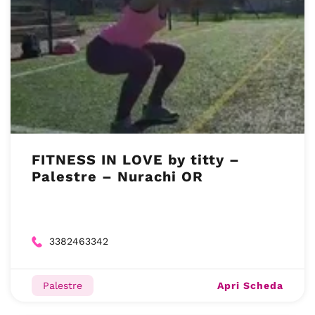
FITNESS IN LOVE by titty –
Palestre – Nurachi OR
3382463342
Apri Scheda
Palestre