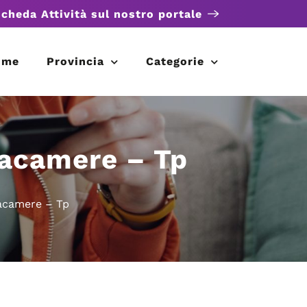
scheda Attività sul nostro portale
ome
Provincia
Categorie
ttacamere – Tp
tacamere – Tp