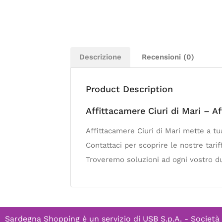
Descrizione
Recensioni (0)
Product Description
Affittacamere Ciuri di Mari – A
Affittacamere Ciuri di Mari mette a t
Contattaci per scoprire le nostre tarif
Troveremo soluzioni ad ogni vostro d
Sardegna Shopping è un servizio di
USB S.p.A. - Società