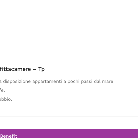
ffittacamere – Tp
ua disposizione appartamenti a pochi passi dal mare.
fe.
ubbio.
 Benefit