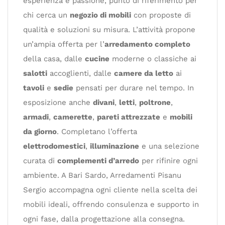
esperienza e passione, punto di riferimento per
chi cerca un
negozio di mobili
con proposte di
qualità e soluzioni su misura. L’attività propone
un’ampia offerta per l’
arredamento completo
della casa, dalle
cucine
moderne o classiche ai
salotti
accoglienti, dalle
camere da letto
ai
tavoli
e
sedie
pensati per durare nel tempo. In
esposizione anche
divani
,
letti
,
poltrone
,
armadi
,
camerette
,
pareti attrezzate
e
mobili
da giorno
. Completano l’offerta
elettrodomestici
,
illuminazione
e una selezione
curata di
complementi d’arredo
per rifinire ogni
ambiente. A Bari Sardo, Arredamenti Pisanu
Sergio accompagna ogni cliente nella scelta dei
mobili ideali, offrendo consulenza e supporto in
ogni fase, dalla progettazione alla consegna.