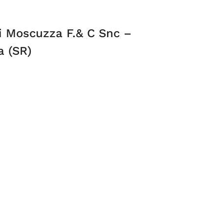
i Moscuzza F.& C Snc –
a (SR)