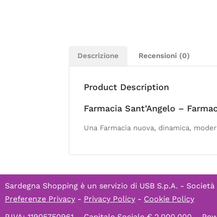
Descrizione
Recensioni (0)
Product Description
Farmacia Sant’Angelo – Farmac
Una Farmacia nuova, dinamica, moderna 
Sardegna Shopping è un servizio di
USB S.p.A. - Società
Preferenze Privacy
-
Privacy Policy
-
Cookie Policy
P.IVA: 11905750961 – Capitale Sociale € 2.000.000 – P