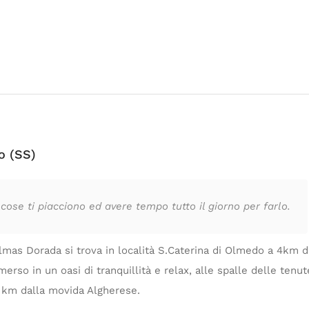
o (SS)
cose ti piacciono ed avere tempo tutto il giorno per farlo.
lmas Dorada si trova in località S.Caterina di Olmedo a 4km da
erso in un oasi di tranquillità e relax, alle spalle delle tenut
 km dalla movida Algherese.