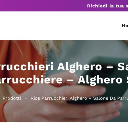
Richiedi la tua 
H
rrucchieri Alghero – S
rrucchiere – Alghero
Prodotti
Rios Parrucchieri Alghero – Salone Da Parr