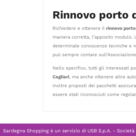
Rinnovo porto d
Richiedere e ottenere il
rinnovo porto
maniera corretta, l’apposito modulo.
determinate conoscenze tecniche e norm
può sempre contare sull’Associazione C
Nello specifico, tutti gli interessati 
Cagliari
, ma anche ottenere altre auto
inoltre proposti dei pacchetti assicur
essere stati riconosciuti come regolari
Sardegna Shopping è un servizio di
USB S.p.A. - Società