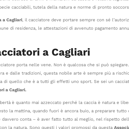
specie cacciabili, tutela della natura e norme di pronto soccors
 a Cagliari
, il cacciatore deve portare sempre con sé l’autor
une di residenza, le attestazioni di avvenuto pagamento annua
cciatori a Cagliari
ciatore porta nelle vene. Non è qualcosa che si può spiegare.
ra e dalle tradizioni, questa nobile arte è sempre più a rischi
a di quello che è a tutti gli effetti uno sport. Se sei un cacci
i a Cagliari.
bertà
è quanto mai azzeccato perché la caccia è natura e liber
resto la mattina, quando fuori è ancora buio, a preparare tutto
che davvero conta – è aver fatto tutto al meglio, nel rispetto d
con la natura. Sono questi i valori promossi da questa
Associa