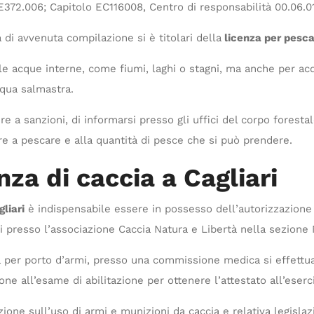
E372.006; Capitolo EC116008, Centro di responsabilità 00.06.0
 di avvenuta compilazione si è titolari della
licenza per pesca
e le acque interne, come fiumi, laghi o stagni, ma anche per a
cqua salmastra.
e a sanzioni, di informarsi presso gli uffici del corpo forestal
dare a pescare e alla quantità di pesce che si può prendere.
nza di caccia a Cagliari
liari
è indispensabile essere in possesso dell’autorizzazione a
i presso l’associazione Caccia Natura e Libertà nella sezione 
ta per porto d’armi, presso una commissione medica si effettua
e all’esame di abilitazione per ottenere l’attestato all’eserci
zione sull’uso di armi e munizioni da caccia e relativa legisla