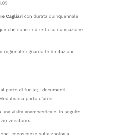
1.09
re Cagliari
con durata quinquennale.
cque che sono in diretta comunicazione
e regionale riguardo le limitazioni
l porto di fucile; i documenti
Modulistica porto d’armi.
 una visita anamnestica e, in seguito,
zio venatorio.
zione, conoscenze sulla zoologia