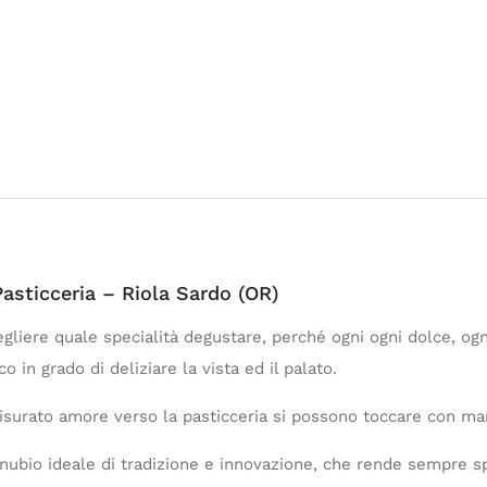
Pasticceria – Riola Sardo (OR)
gliere quale specialità degustare, perché ogni ogni dolce, og
in grado di deliziare la vista ed il palato.
isurato amore verso la pasticceria si possono toccare con ma
nnubio ideale di tradizione e innovazione, che rende sempre spe